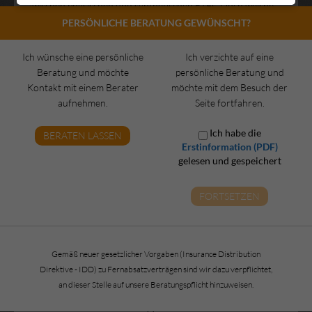
zwischen physischen und synthetischen ETFs. Doch welche
der beiden Optionen ist die richtige? Beide ETF-Typen haben
PERSÖNLICHE BERATUNG GEWÜNSCHT?
ihre eigenen Stärken und eignen sich für unterschiedliche
Anlegertypen….
Ich wünsche eine persönliche
Ich verzichte auf eine
Mehr lesen
Beratung und möchte
persönliche Beratung und
Kontakt mit einem Berater
möchte mit dem Besuch der
Mit guter Beratung zum richtigen
aufnehmen.
Seite fortfahren.
Berufsunfähigkeitsschutz
Ich habe die
BERATEN LASSEN
Veröffentlicht am
21. Juni 2025
Erstinformation (PDF)
Kategorie(n):
Allgemein
gelesen und gespeichert
Die Berufsunfähigkeitsversicherung ist eine der wichtigsten
Absicherungen, die jedoch gut durchdacht werden sollte.
FORTSETZEN
Eine falsche Entscheidung kann später teuer werden.
Fachkundige Beratung hilft dabei, Fallstricke zu vermeiden
und eine Police auszuwählen, die zuverlässig finanziell
Gemäß neuer gesetzlicher Vorgaben (Insurance Distribution
schützt….
Direktive - IDD) zu Fernabsatzverträgen sind wir dazu verpflichtet,
Mehr lesen
an dieser Stelle auf unsere Beratungspflicht hinzuweisen.
Schwere Erkrankung im Urlaub?