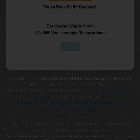
Vielen Dank für Ihr Feedback.
Der direkte Weg zu Ihrem
ONLINE Versicherungs-/Finanzordner:
LOGIN
Copyright 2026 |
finanz Kontor RKM Oliver Rauber GmbH & Co.
KG
| Michelfelder Str. 13 | 97318 Kitzingen
Tel.: 09321 385100 | Fax: 09321 385101 |
kontakt@finanzkontor-
rkm.de
| Alle Rechte vorbehalten
Erstinformation nach §15 VersVermV und §12 FinVermV (als PDF
anzeigen / herunterladen)
Vertrag widerrufen
finanz Kontor RKM Oliver Rauber bietet umfangreiche Beratung
und Betreuung in allen Finanzfragen.
Rufen Sie uns einfach an und vereinbaren Sie einen unverbindlichen